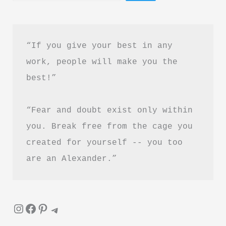
control
your
Anger
“If you give your best in any 
in
work, people will make you the 
Hindi
best!”
“Fear and doubt exist only within 
you. Break free from the cage you 
created for yourself -- you too 
are an Alexander.”
Instagram
Facebook
Pinterest
Telegram