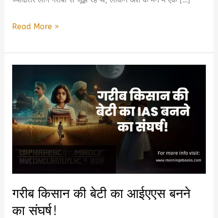
10
Read More »
साल
का
बच्चा
जिसने
गरीबी
में
भी
नई
तकनीक
विकसित
की!
गरीब किसान की बेटी का आईएएस बनने
का संघर्ष!