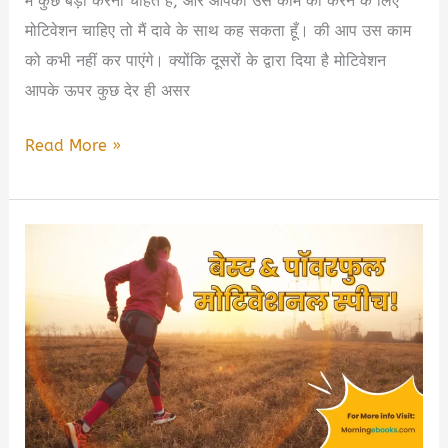
में कुछ बड़ा करना चाहते हैं, और आपको उस काम को करने के लिए
मोटिवेशन चाहिए तो मैं दावे के साथ कह सकता हूँ। की आप उस काम
को कभी नहीं कर पाएंगे। क्योंकि दूसरों के द्वारा दिया है मोटिवेशन
आपके ऊपर कुछ देर ही असर
Best
Read More »
Motivational
Speech
in
Hindi
|
सफ़लता
के
लिए
बेस्ट
और