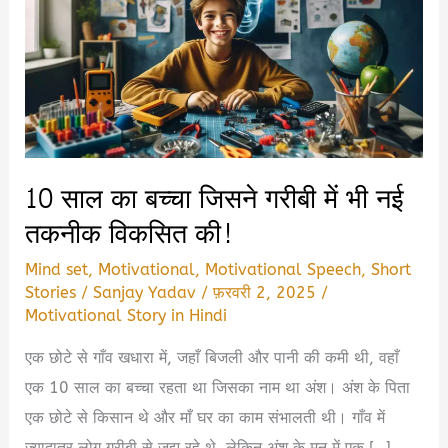
10 साल का बच्चा जिसने गरीबी में भी नई
तकनीक विकसित की!
Mind set
,
Motivational
,
Motivational Speech
,
Short
Stories
/
Sanjay Yadav
/
फ़रवरी 2, 2025
/
Motivational Story in Hindi
एक छोटे से गाँव खधारा में, जहाँ बिजली और पानी की कमी थी, वहाँ
एक 10 साल का बच्चा रहता था जिसका नाम था अंश। अंश के पिता
एक छोटे से किसान थे और माँ घर का काम संभालती थी। गाँव में
ज्यादातर लोग गरीबी से जूझ रहे थे, लेकिन अंश के मन में एक […]