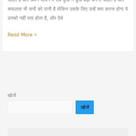
Good
सफलता भी सभी को पानी है लेकिन उसके लिए उन्हें क्या करना होगा ये
Habits
उनको नहीं पता होता है, और ऐसे
in
अच्छी
Read More »
Hindi
आदतें
जो
सुबह
आप
को
करनी
खोजें
चाहिए
खोजें
।
Morning
Habits
for