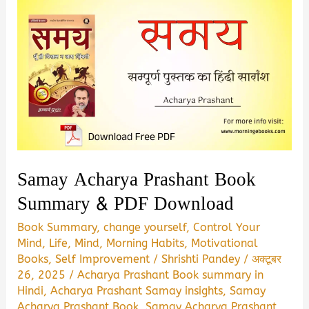
Lazy
You
Are
Wired
Wrong
Book
Summary
in
Hindi
Samay Acharya Prashant Book
&
Summary & PDF Download
PDF
Book Summary
,
change yourself
,
Control Your
Download
Mind
,
Life
,
Mind
,
Morning Habits
,
Motivational
Books
,
Self Improvement
/
Shrishti Pandey
/
अक्टूबर
26, 2025
/
Acharya Prashant Book summary in
Hindi
,
Acharya Prashant Samay insights
,
Samay
Acharya Prashant Book
,
Samay Acharya Prashant