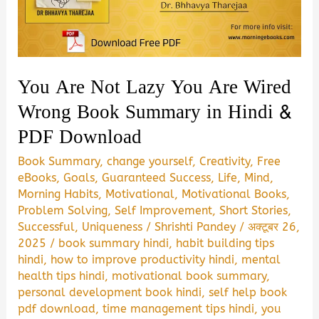
Download
You Are Not Lazy You Are Wired
Wrong Book Summary in Hindi &
PDF Download
Book Summary
,
change yourself
,
Creativity
,
Free
eBooks
,
Goals
,
Guaranteed Success
,
Life
,
Mind
,
Morning Habits
,
Motivational
,
Motivational Books
,
Problem Solving
,
Self Improvement
,
Short Stories
,
Successful
,
Uniqueness
/
Shrishti Pandey
/
अक्टूबर 26,
2025
/
book summary hindi
,
habit building tips
hindi
,
how to improve productivity hindi
,
mental
health tips hindi
,
motivational book summary
,
personal development book hindi
,
self help book
pdf download
,
time management tips hindi
,
you