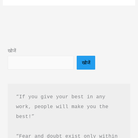
ध्यान
कैसे
लगाएं
|
How
खोजें
to
खोजें
Focus
on
Study
in
“If you give your best in any 
Hindi
work, people will make you the 
best!”
“Fear and doubt exist only within 