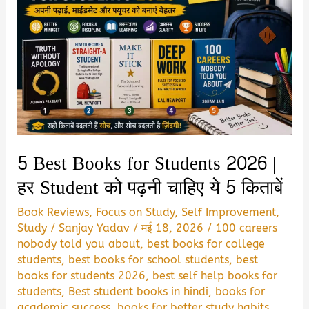
5 Best Books for Students 2026 |
हर Student को पढ़नी चाहिए ये 5 किताबें
Book Reviews
,
Focus on Study
,
Self Improvement
,
Study
/
Sanjay Yadav
/
मई 18, 2026
/
100 careers
nobody told you about
,
best books for college
students
,
best books for school students
,
best
books for students 2026
,
best self help books for
students
,
Best student books in hindi
,
books for
academic success
,
books for better study habits
,