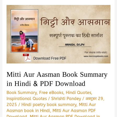
Quotes
in
Hindi
2026
|
15
अगस्त
स्वतंत्रता
दिवस
Mitti Aur Aasman Book Summary
पर
in Hindi & PDF Download
सुविचार
Book Summary
,
Free eBooks
,
Hindi Quotes
,
Inspirational Quotes
/
Shrishti Pandey
/
अक्टूबर 29,
2025
/
Hindi poetry book summary
,
Mitti Aur
Aasman book in Hindi
,
Mitti Aur Aasman PDF
Download
,
Mitti Aur Aasman PDF Download in