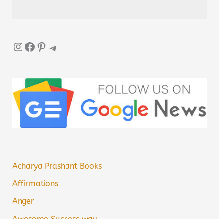
Instagram
Facebook
Pinterest
Telegram
Acharya Prashant Books
Affirmations
Anger
Awesome Success way