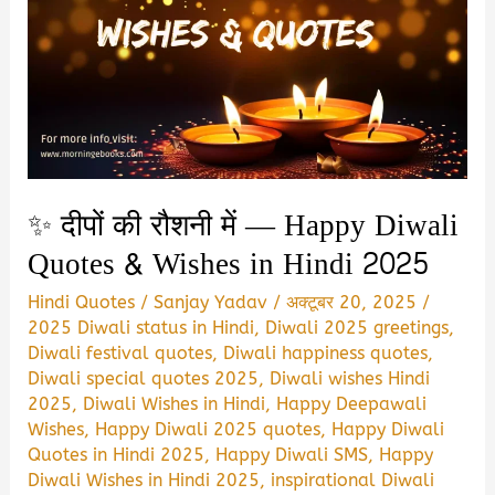
in
Hindi
&
PDF
Download
✨ दीपों की रौशनी में — Happy Diwali
Quotes & Wishes in Hindi 2025
Hindi Quotes
/
Sanjay Yadav
/
अक्टूबर 20, 2025
/
2025 Diwali status in Hindi
,
Diwali 2025 greetings
,
Diwali festival quotes
,
Diwali happiness quotes
,
Diwali special quotes 2025
,
Diwali wishes Hindi
2025
,
Diwali Wishes in Hindi
,
Happy Deepawali
Wishes
,
Happy Diwali 2025 quotes
,
Happy Diwali
Quotes in Hindi 2025
,
Happy Diwali SMS
,
Happy
Diwali Wishes in Hindi 2025
,
inspirational Diwali