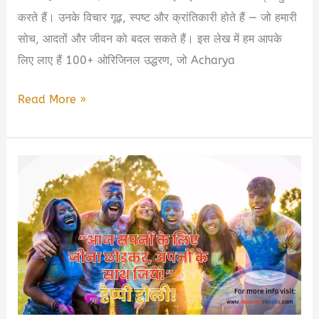
करते हैं। उनके विचार गूढ़, स्पष्ट और क्रांतिकारी होते हैं — जो हमारी
सोच, आदतों और जीवन को बदल सकते हैं। इस लेख में हम आपके
लिए लाए हैं 100+ ओरिजिनल उद्धरण, जो Acharya
Acharya
Read More »
Prashant
Quotes
in
Hindi
|
प्रेरणादायक
और
आत्मजागृति
से
भरे