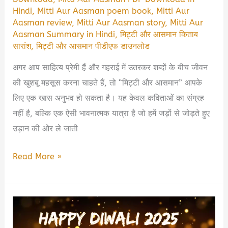
Hindi
,
Mitti Aur Aasman poem book
,
Mitti Aur
Aasman review
,
Mitti Aur Aasman story
,
Mitti Aur
Aasman Summary in Hindi
,
मिट्टी और आसमान किताब
सारांश
,
मिट्टी और आसमान पीडीएफ डाउनलोड
अगर आप साहित्य प्रेमी हैं और गहराई में उतरकर शब्दों के बीच जीवन
की खुशबू महसूस करना चाहते हैं, तो “मिट्टी और आसमान” आपके
लिए एक खास अनुभव हो सकता है। यह केवल कविताओं का संग्रह
नहीं है, बल्कि एक ऐसी भावनात्मक यात्रा है जो हमें जड़ों से जोड़ते हुए
उड़ान की ओर ले जाती
Mitti
Read More »
Aur
Aasman
Book
Summary