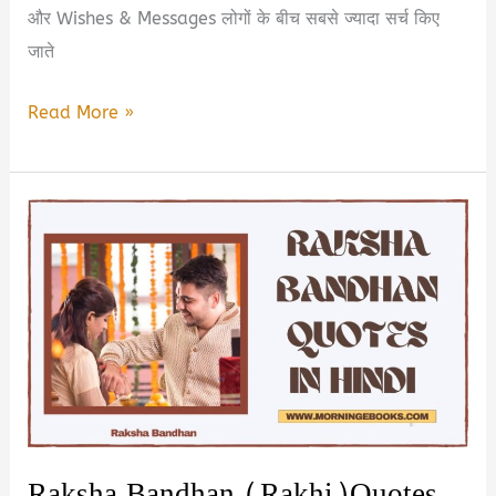
और Wishes & Messages लोगों के बीच सबसे ज्यादा सर्च किए
जाते
गांधी
Read More »
जयंती
2025:
अनमोल
विचार,
कोट्स
और
शुभकामनाएँ
|
Gandhi
Jayanti
Quotes
Raksha Bandhan (Rakhi)Quotes