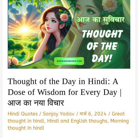
Hindi
2025
|
हैप्पी
होली
कोट्स
और
अच्छे
सुविचार
Thought of the Day in Hindi: A
Dose of Wisdom for Every Day |
आज का नया विचार
Hindi Quotes
/
Sanjay Yadav
/
मार्च 6, 2024
/
Great
thought in hindi
,
Hindi and English thoughs
,
Morning
thought in hindi