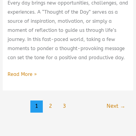
Every day brings new opportunities, challenges, and
experiences. A “Thought of the Day” serves as a
source of inspiration, motivation, or simply a
moment of reflection to guide us through life’s
journey. In this fast-paced world, taking a few
moments to ponder a thought-provoking message
can set the tone for a positive and productive day.
Thought
Read More »
of
the
Day
1
2
3
Next
→
in
Hindi:
A