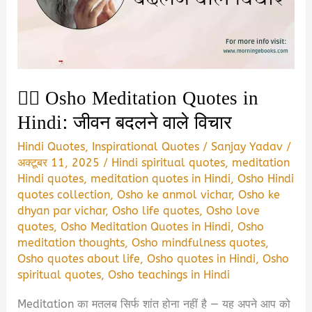
बारे
में
प्रेरणादायक
उद्धरण
🧘‍♂️ Osho Meditation Quotes in
Hindi: जीवन बदलने वाले विचार
Hindi Quotes
,
Inspirational Quotes
/
Sanjay Yadav
/
अक्टूबर 11, 2025
/
Hindi spiritual quotes
,
meditation
Hindi quotes
,
meditation quotes in Hindi
,
Osho Hindi
quotes collection
,
Osho ke anmol vichar
,
Osho ke
dhyan par vichar
,
Osho life quotes
,
Osho love
quotes
,
Osho Meditation Quotes in Hindi
,
Osho
meditation thoughts
,
Osho mindfulness quotes
,
Osho quotes about life
,
Osho quotes in Hindi
,
Osho
spiritual quotes
,
Osho teachings in Hindi
Meditation का मतलब सिर्फ शांत होना नहीं है — यह अपने आप को