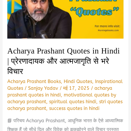
रक्षा
बंधन
कोट्स
2025
Acharya Prashant Quotes in Hindi
| प्रेरणादायक और आत्मजागृति से भरे
विचार
Acharya Prashant Books
,
Hindi Quotes
,
Inspirational
Quotes
/
Sanjay Yadav
/
मई 17, 2025
/
acharya
prashant quotes in hindi
,
motivational quotes by
acharya prashant
,
spiritual quotes hindi
,
stri quotes
acharya prashant
,
success quotes in hindi
📘 परिचय Acharya Prashant, आधुनिक भारत के ऐसे आध्यात्मिक
शिक्षक हैं जो सीधे दिल और विवेक को झकझोरने वाले विचार प्रस्तुत