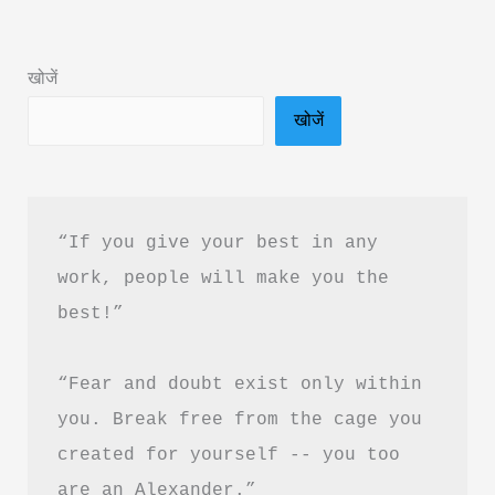
Dose
of
Wisdom
खोजें
for
खोजें
Every
Day
|
आज
“If you give your best in any 
का
work, people will make you the 
नया
best!”
विचार
“Fear and doubt exist only within 
you. Break free from the cage you 
created for yourself -- you too 
are an Alexander.”