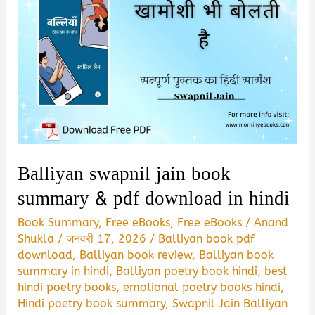
Balliyan swapnil jain book
summary & pdf download in hindi
Book Summary
,
Free eBooks
,
Free eBooks
/
Anand
Shukla
/
जनवरी 17, 2026
/
Balliyan book pdf
download
,
Balliyan book review
,
Balliyan book
summary in hindi
,
Balliyan poetry book hindi
,
best
hindi poetry books
,
emotional poetry books hindi
,
Hindi poetry book summary
,
Swapnil Jain Balliyan