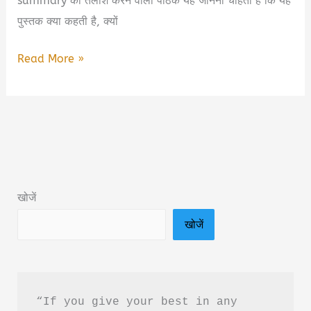
summary की तलाश करने वाला पाठक यह जानना चाहता है कि यह
पुस्तक क्या कहती है, क्यों
🌸
Read More »
गिरते
फूलों
का
गणित
Book
Summary
खोजें
&
खोजें
PDF
Download
“If you give your best in any 