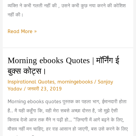
व्यक्ति ने कभी गलती नहीं की , उसने कभी कुछ नया करने की कोशिश
Top
नहीं की।
10
Self-
Best
Read More »
help
Posts
Books
of
in
Morning ebooks Quotes | मॉर्निंग ई
Morning
Hindi
बुक्स कोट्स।
ebooks
|
Inspirational Quotes
,
morningebooks
/
Sanjay
सुबह
Yadav
/
जनवरी 23, 2019
ई-
Morning ebooks quotes पुस्तक का पहला भाग, ईमानदारी होता
बुक
है.. मै यही कहूँगा कि, वही मेरा सबसे अच्छा दोस्त है, जो मुझे ऐसी
के
किताब देजो आज तक मैंने न पढ़ी हो… “ज़िन्दगी में आगे बढ़ने के लिए,
सर्वश्रेष्ठ
मौसम नहीं मन चाहिए, हर राह आसान हो जाएगी, बस उसे करने के लिए
पोस्ट