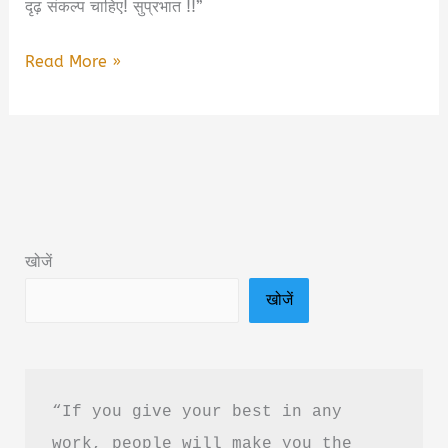
दृढ़ संकल्प चाहिए! सुप्रभात !!”
Morning
Read More »
ebooks
Quotes
|
मॉर्निंग
ई
बुक्स
खोजें
कोट्स।
खोजें
“If you give your best in any 
work, people will make you the 