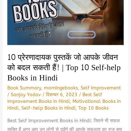
10 प्रेरणादायक पुस्तकें जो आपके जीवन
को बदल सकती हैं! | Top 10 Self-help
Books in Hindi
Book Summary
,
morningebooks
,
Self Improvement
/
Sanjay Yadav
/
दिसम्बर 6, 2023
/
Best Self
Improvement Books in Hindi
,
Motivational Books in
Hindi
,
Self-help Books in Hindi
,
Top 10 Books
Best Self Improvement Books in Hindi: जितने भी सफ़ल
व्यक्ति हैं अगर आप उन लोगों से पूछेंगे की आपके सफ़लता का राज क्या