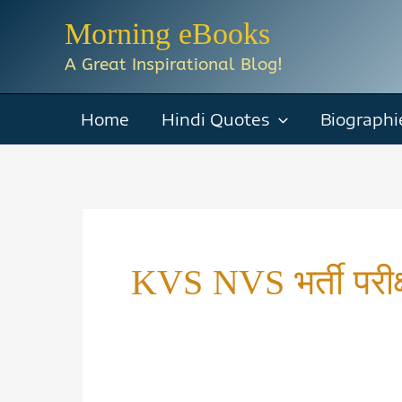
Skip
Morning eBooks
to
A Great Inspirational Blog!
content
Home
Hindi Quotes
Biographi
KVS NVS भर्ती परीक्