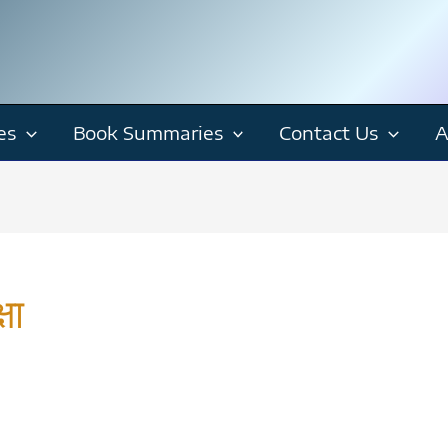
es
Book Summaries
Contact Us
A
षा