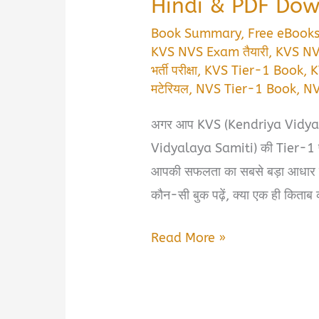
Hindi & PDF Do
Book Summary
,
Free eBook
KVS NVS Exam तैयारी
,
KVS NVS 
भर्ती परीक्षा
,
KVS Tier-1 Book
,
K
मटेरियल
,
NVS Tier-1 Book
,
NV
अगर आप KVS (Kendriya Vidy
Vidyalaya Samiti) की Tier-1 परीक्
आपकी सफलता का सबसे बड़ा आधार बनत
कौन-सी बुक पढ़ें, क्या एक ही किताब 
KVS
Read More »
&
NVS
Tier-