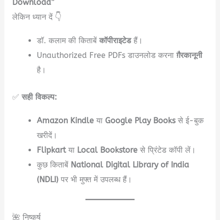
Download”
लेकिन ध्यान दें 👇
डॉ. कलाम की किताबें
कॉपीराइटेड
हैं।
Unauthorized Free PDFs डाउनलोड करना
ग़ैरकानूनी
है।
✅
सही विकल्प:
Amazon Kindle
या
Google Play Books
से ई-बुक
खरीदें।
Flipkart
या
Local Bookstore
से प्रिंटेड कॉपी लें।
कुछ किताबें
National Digital Library of India
(NDLI)
पर भी मुफ्त में उपलब्ध हैं।
🌺 निष्कर्ष