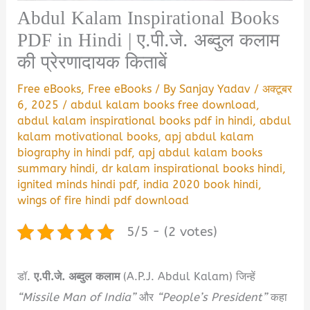
Abdul Kalam Inspirational Books
PDF in Hindi | ए.पी.जे. अब्दुल कलाम
की प्रेरणादायक किताबें
Free eBooks
,
Free eBooks
/ By
Sanjay Yadav
/
अक्टूबर
6, 2025
/
abdul kalam books free download
,
abdul kalam inspirational books pdf in hindi
,
abdul
kalam motivational books
,
apj abdul kalam
biography in hindi pdf
,
apj abdul kalam books
summary hindi
,
dr kalam inspirational books hindi
,
ignited minds hindi pdf
,
india 2020 book hindi
,
wings of fire hindi pdf download
5/5 - (2 votes)
डॉ.
ए.पी.जे. अब्दुल कलाम
(A.P.J. Abdul Kalam) जिन्हें
“Missile Man of India”
और
“People’s President”
कहा