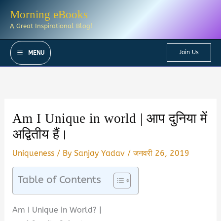
Skip
Morning eBooks
to
A Great Inspirational Blog!
content
Join Us
MENU
Am I Unique in world | आप दुनिया में
अद्वितीय हैं।
Uniqueness
/ By
Sanjay Yadav
/
जनवरी 26, 2019
Table of Contents
Am I Unique in World? |