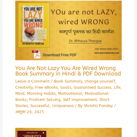
You Are Not Lazy You Are Wired Wrong
Book Summary in Hindi & PDF Download
Leave a Comment
/
Book Summary
,
change yourself
,
Creativity
,
Free eBooks
,
Goals
,
Guaranteed Success
,
Life
,
Mind
,
Morning Habits
,
Motivational
,
Motivational
Books
,
Problem Solving
,
Self Improvement
,
Short
Stories
,
Successful
,
Uniqueness
/ By
Shrishti Pandey
/
अक्टूबर 26, 2025