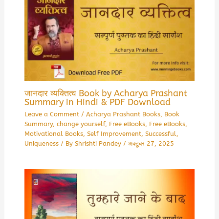
जानदार व्यक्तित्व Book by Acharya Prashant
Summary in Hindi & PDF Download
Leave a Comment
/
Acharya Prashant Books
,
Book
Summary
,
change yourself
,
Free eBooks
,
Free eBooks
,
Motivational Books
,
Self Improvement
,
Successful
,
Uniqueness
/ By
Shrishti Pandey
/
अक्टूबर 27, 2025