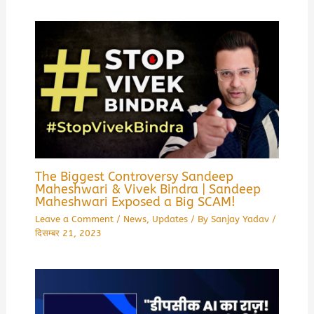
The Biggest Controversy Sandeep
Maheshwari & Vivek Bindra | Sandeep
Maheshwari Exposed a Big SCAM!
Leave a Comment
/
News
,
Updates
/ By
Sanjay Yadav
/
दिसम्बर 21, 2023