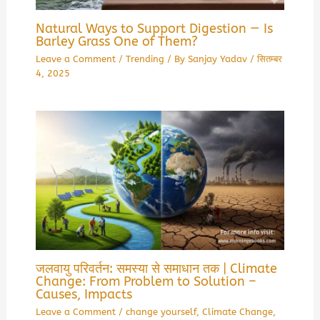
Natural Ways to Support Digestion — Is
Barley Grass One of Them?
Leave a Comment
/
Trending
/ By
Sanjay Yadav
/
सितम्बर
4, 2025
जलवायु परिवर्तन: समस्या से समाधान तक | Climate
Change: From Problem to Solution –
Causes, Impacts
Leave a Comment
/
change yourself
,
Climate Change
,