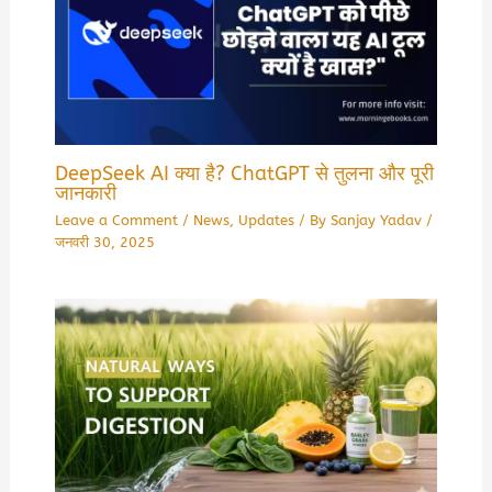
DeepSeek AI क्या है? ChatGPT से तुलना और पूरी
जानकारी
Leave a Comment
/
News
,
Updates
/ By
Sanjay Yadav
/
जनवरी 30, 2025