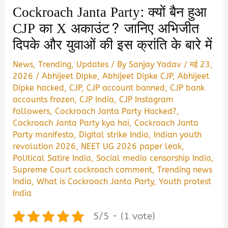
Cockroach Janta Party: क्यों बैन हुआ
CJP का X अकाउंट? जानिए अभिजीत
दिपके और युवाओं की इस क्रांति के बारे में
News
,
Trending
,
Updates
/ By
Sanjay Yadav
/
मई 23,
2026
/
Abhijeet Dipke
,
Abhijeet Dipke CJP
,
Abhijeet
Dipke hacked
,
CJP
,
CJP account banned
,
CJP bank
accounts frozen
,
CJP India
,
CJP Instagram
followers
,
Cockroach Janta Party Hacked?
,
Cockroach Janta Party kya hai
,
Cockroach Janta
Party manifesto
,
Digital strike India
,
Indian youth
revolution 2026
,
NEET UG 2026 paper leak
,
Political Satire India
,
Social media censorship India
,
Supreme Court cockroach comment
,
Trending news
India
,
What is Cockroach Janta Party
,
Youth protest
India
5/5 - (1 vote)