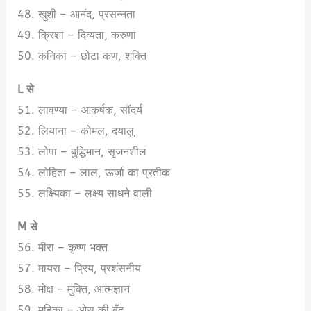
48. खुशी – आनंद, प्रसन्नता
49. क्रिशा – दिव्यता, करुणा
50. कनिका – छोटा कण, शक्ति
L से
51. लावण्या – आकर्षक, सौंदर्य
52. लियाना – कोमल, दयालु
53. लोपा – बुद्धिमान, सृजनशील
54. लोहि‍ता – लाल, ऊर्जा का प्रतीक
55. लक्ष्यिका – लक्ष्य साधने वाली
M से
56. मीरा – कृष्ण भक्त
57. मायरा – प्रिय, प्रशंसनीय
58. मोक्ष – मुक्ति, आत्मज्ञान
59. महिका – ओस की बूँद