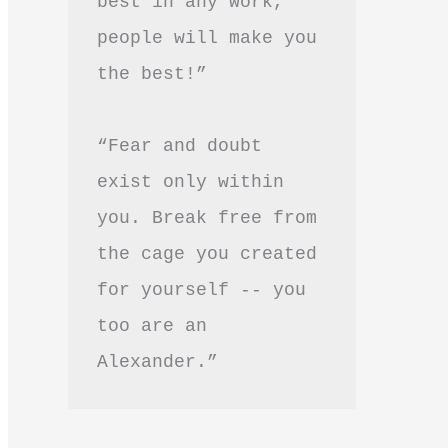
best in any work, 
people will make you 
the best!”
“Fear and doubt 
exist only within 
you. Break free from 
the cage you created 
for yourself -- you 
too are an 
Alexander.”