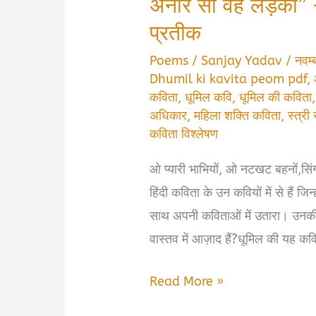
अनार सी वह लड़की” 
प्रतीक
Poems
/
Sanjay Yadav
/
नवम
Dhumil ki kavita peom pdf
,
कविता
,
धूमिल कवि
,
धूमिल की कविता
अधिकार
,
महिला शक्ति कविता
,
स्त्र
कविता विश्लेषण
ओ प्यारी भाभियों, ओ नटखट बहनों,सिंगार
हिंदी कविता के उन कवियों में से हैं ज
साथ अपनी कविताओं में उतारा। उनकी र
वास्तव में आज़ाद हैं?धूमिल की यह कव
धूमिल
Read More »
की