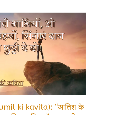
umil ki kavita): “आतिश के