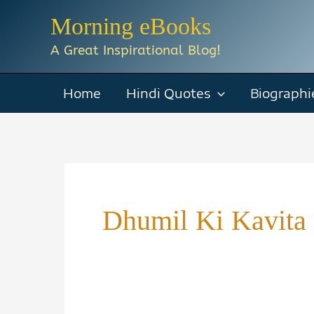
Skip
Morning eBooks
to
A Great Inspirational Blog!
content
Home
Hindi Quotes
Biographi
Dhumil Ki Kavita