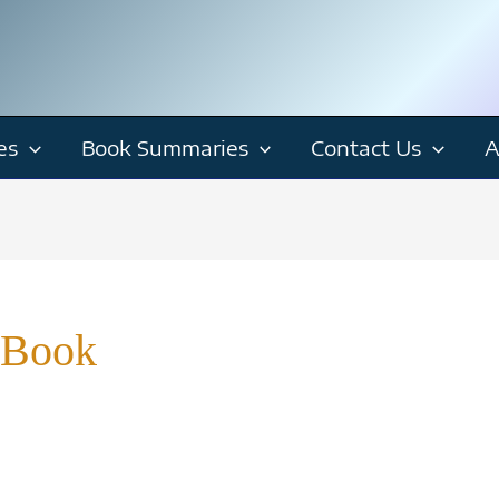
es
Book Summaries
Contact Us
A
 Book