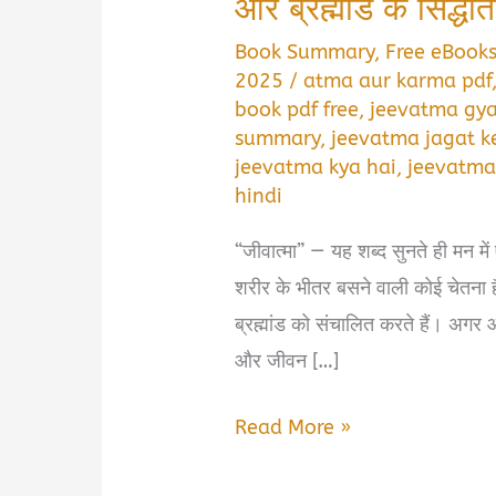
और ब्रह्मांड के सिद्धां
Book Summary
,
Free eBook
2025
/
atma aur karma pdf
book pdf free
,
jeevatma gya
summary
,
jeevatma jagat k
jeevatma kya hai
,
jeevatma
hindi
“जीवात्मा” — यह शब्द सुनते ही मन मे
शरीर के भीतर बसने वाली कोई चेतना ह
ब्रह्मांड को संचालित करते हैं। अगर आप
और जीवन […]
जीवात्मा
Read More »
जगत