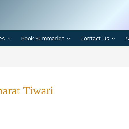
es
Book Summaries
Contact Us
A
harat Tiwari