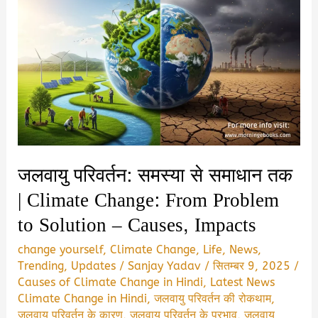
जलवायु परिवर्तन: समस्या से समाधान तक
| Climate Change: From Problem
to Solution – Causes, Impacts
change yourself
,
Climate Change
,
Life
,
News
,
Trending
,
Updates
/
Sanjay Yadav
/
सितम्बर 9, 2025
/
Causes of Climate Change in Hindi
,
Latest News
Climate Change in Hindi
,
जलवायु परिवर्तन की रोकथाम
,
जलवायु परिवर्तन के कारण
,
जलवायु परिवर्तन के प्रभाव
,
जलवायु