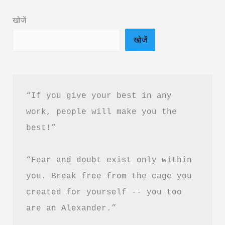
|
खोजें
Climate
खोजें
Change:
From
Problem
to
“If you give your best in any 
Solution
work, people will make you the 
–
best!”
Causes,
Impacts
“Fear and doubt exist only within 
you. Break free from the cage you 
created for yourself -- you too 
are an Alexander.”