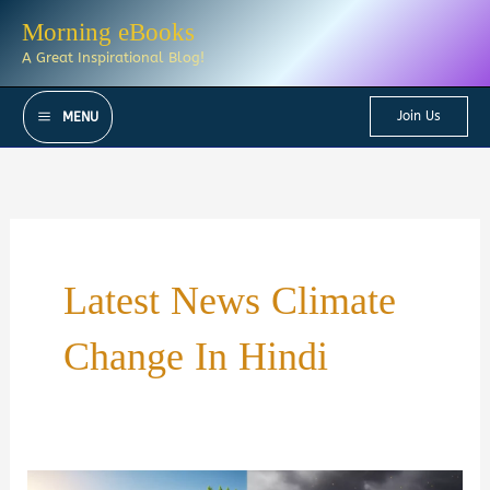
Skip
Morning eBooks
to
A Great Inspirational Blog!
content
Join Us
MENU
Latest News Climate
Change In Hindi