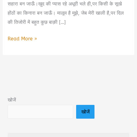
सहारा बन जाऊँ।खुद की प्यास रहे अधूरी भले ही,पर किसी के सूखे
होंठों का किनारा बन जाऊँ। मालूम है मुझे, जेब मेरी खाली है,पर दिल
की तिजोरी में बहुत कुछ बाक़ी […]
देने
Read More »
वाला
बन
जाऊँ”
–
प्रेरणादायक
कविता
खोजें
जो
खोजें
जीवन
का
असली