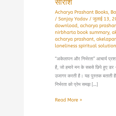
सारांश
Acharya Prashant Books
,
B
/
Sanjay Yadav
/
जुलाई 13, 
download
,
acharya prashan
nirbharta book summary
,
a
acharya prashant
,
akelapan
loneliness spiritual solutio
“अकेलापन और निर्भरता” आचार्य प्रशां
है, जो हमारे मन के सबसे छिपे हुए डर
उजागर करती है। यह पुस्तक बताती है क
निर्भरता को प्रेम समझ […]
अकेलापन
Read More »
और