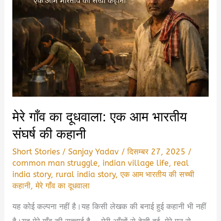
मेरे गाँव का दूधवाला: एक आम भारतीय
संघर्ष की कहानी
Short Stories
/
Sanjay Yadav
/
दिसम्बर 27, 2025
/
common man struggle
,
indian village life
,
real
india story
,
rural india story
,
एक आम भारतीय की सच्ची
कहानी
,
मेरे गाँव का दूधवाला
यह कोई कल्पना नहीं है।यह किसी लेखक की बनाई हुई कहानी भी नहीं