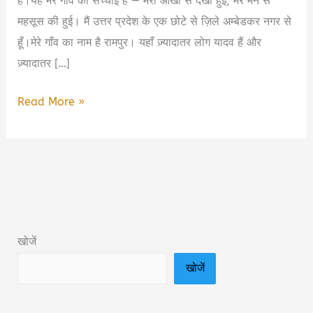
है।यह मेरे गाँव की सच्चाई है — मेरी आँखों से देखी हुई, मेरे मन से
महसूस की हुई। मैं उत्तर प्रदेश के एक छोटे से ज़िले अम्बेडकर नगर से
हूँ।मेरे गाँव का नाम है रामपुर। यहाँ ज़्यादातर लोग यादव हैं और
ज़्यादातर […]
मेरे
Read More »
गाँव
का
दूधवाला:
एक
आम
भारतीय
खोजें
संघर्ष
खोजें
की
कहानी