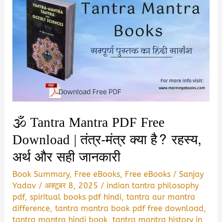
🕉️ Tantra Mantra PDF Free
Download | तंत्र-मंत्र क्या है? रहस्य,
अर्थ और सही जानकारी
Book Summary
,
Free eBooks
,
Free eBooks
/
Sanjay
Yadav
/
अक्टूबर 8, 2025
/
indian tantra philosophy
pdf
,
spiritual books pdf hindi
,
tantra aur mantra
difference
,
tantra mantra book pdf free download
,
tantra mantra hindi book
,
tantra mantra history in