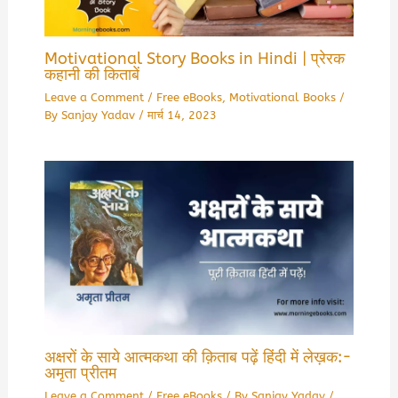
Motivational Story Books in Hindi | प्रेरक
कहानी की किताबें
Leave a Comment
/
Free eBooks
,
Motivational Books
/
By
Sanjay Yadav
/
मार्च 14, 2023
अक्षरों के साये आत्मकथा की क़िताब पढ़ें हिंदी में लेख़क:-
अमृता प्रीतम
Leave a Comment
/
Free eBooks
/ By
Sanjay Yadav
/