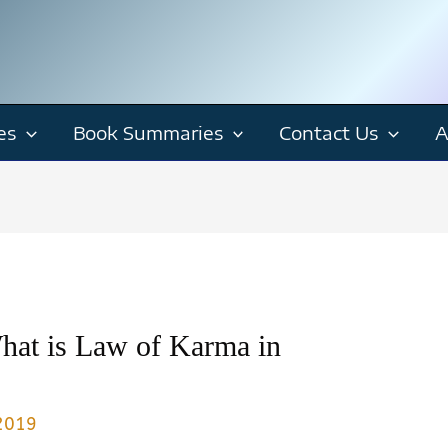
es
Book Summaries
Contact Us
A
| What is Law of Karma in
 2019