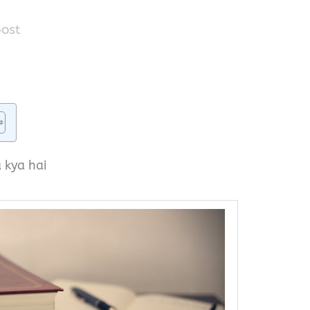
post
 kya hai