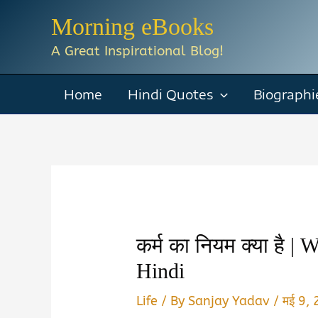
Skip
Morning eBooks
to
A Great Inspirational Blog!
content
Home
Hindi Quotes
Biographi
कर्म का नियम क्या है 
Hindi
Life
/ By
Sanjay Yadav
/
मई 9,