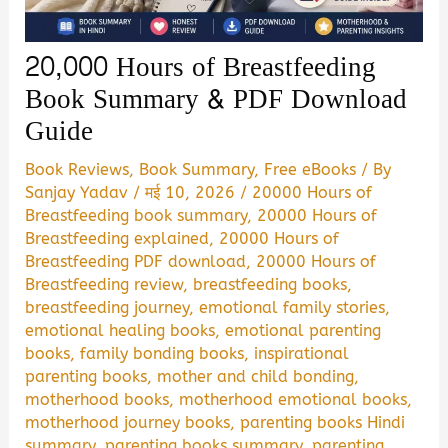
20,000 Hours of Breastfeeding
Book Summary & PDF Download
Guide
Book Reviews
,
Book Summary
,
Free eBooks
/ By
Sanjay Yadav
/
मई 10, 2026
/
20000 Hours of
Breastfeeding book summary
,
20000 Hours of
Breastfeeding explained
,
20000 Hours of
Breastfeeding PDF download
,
20000 Hours of
Breastfeeding review
,
breastfeeding books
,
breastfeeding journey
,
emotional family stories
,
emotional healing books
,
emotional parenting
books
,
family bonding books
,
inspirational
parenting books
,
mother and child bonding
,
motherhood books
,
motherhood emotional books
,
motherhood journey books
,
parenting books Hindi
summary
,
parenting books summary
,
parenting