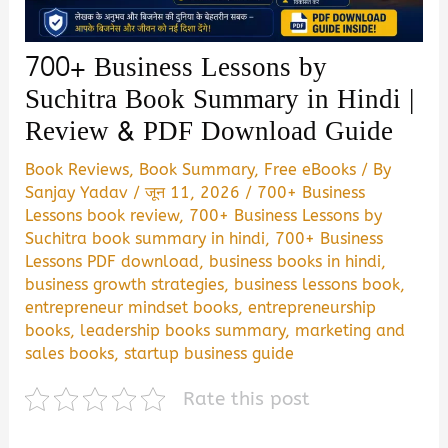
700+ Business Lessons by
Suchitra Book Summary in Hindi |
Review & PDF Download Guide
Book Reviews
,
Book Summary
,
Free eBooks
/ By
Sanjay Yadav
/
जून 11, 2026
/
700+ Business
Lessons book review
,
700+ Business Lessons by
Suchitra book summary in hindi
,
700+ Business
Lessons PDF download
,
business books in hindi
,
business growth strategies
,
business lessons book
,
entrepreneur mindset books
,
entrepreneurship
books
,
leadership books summary
,
marketing and
sales books
,
startup business guide
Rate this post