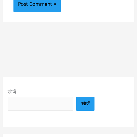
खोजें
खोजें