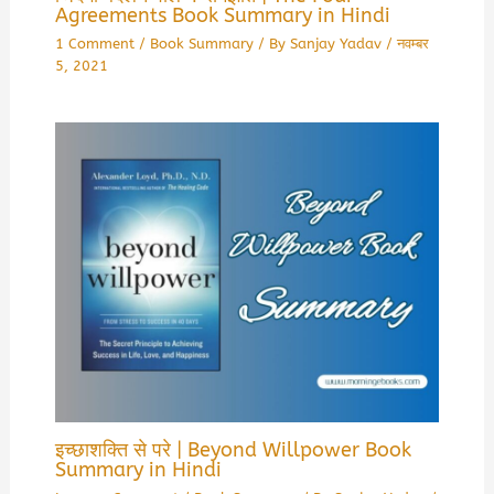
Agreements Book Summary in Hindi
1 Comment
/
Book Summary
/ By
Sanjay Yadav
/
नवम्बर
5, 2021
इच्छाशक्ति से परे | Beyond Willpower Book
Summary in Hindi