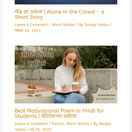
भीड़ का अकेला | Alone in the Crowd – a
Short Story
Leave a Comment
/
Short Stories
/ By
Sanjay Yadav
/
नवम्बर 19, 2021
Best Motivational Poem in Hindi for
Students | मोटिवेशनल कविता!
Leave a Comment
/
Poems
,
Short Stories
/ By
Sanjay
Yadav
/
मई 28, 2023