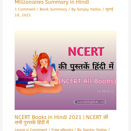
Millionaires Summary in Hindi
1 Comment
/
Book Summary
/ By
Sanjay Yadav
/
जुलाई
18, 2021
NCERT Books in Hindi 2021 | NCERT की
सभी पुस्तकें हिंदी में
Leave a Comment
/
Free eBooks
/ By
Sanjay Yadav
/