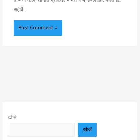
टिप्पणी करूँ, तो इस ब्राउज़र में मेरा नाम, ईमेल और वेबसाइट
सहेजें।
खोजें
खोजें