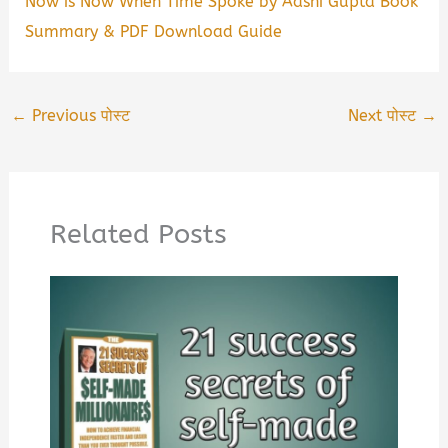
Now is Now When Time Spoke by Aashi Gupta Book
Summary & PDF Download Guide
←
Previous पोस्ट
Next पोस्ट
→
Related Posts