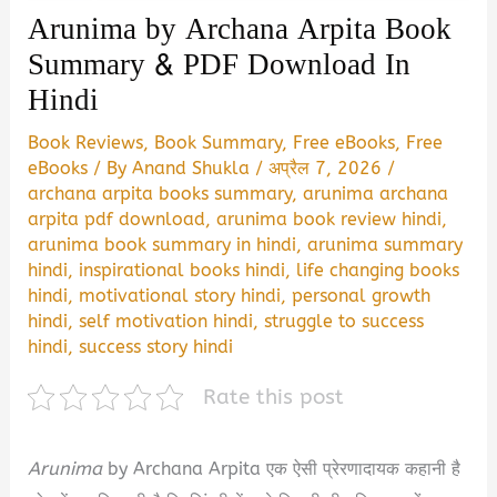
Arunima by Archana Arpita Book
Summary & PDF Download In
Hindi
Book Reviews
,
Book Summary
,
Free eBooks
,
Free
eBooks
/ By
Anand Shukla
/
अप्रैल 7, 2026
/
archana arpita books summary
,
arunima archana
arpita pdf download
,
arunima book review hindi
,
arunima book summary in hindi
,
arunima summary
hindi
,
inspirational books hindi
,
life changing books
hindi
,
motivational story hindi
,
personal growth
hindi
,
self motivation hindi
,
struggle to success
hindi
,
success story hindi
Rate this post
Arunima
by Archana Arpita एक ऐसी प्रेरणादायक कहानी है