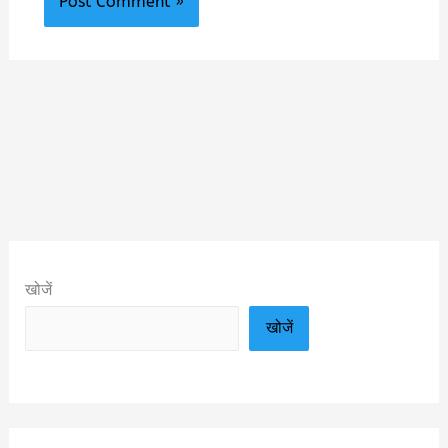
खोजें
खोजें