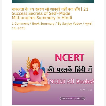
सफलता के २१ रहस्य जो आपको नहीं पता होंगे | 21
Success Secrets of Self-Made
Millionaires Summary in Hindi
1 Comment
/
Book Summary
/ By
Sanjay Yadav
/
जुलाई
18, 2021