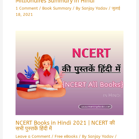
Millionaires Summary in Hindi
1 Comment
/
Book Summary
/ By
Sanjay Yadav
/
जुलाई
18, 2021
NCERT Books in Hindi 2021 | NCERT की
सभी पुस्तकें हिंदी में
Leave a Comment
/
Free eBooks
/ By
Sanjay Yadav
/