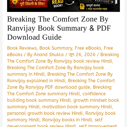
Breaking The Comfort Zone By
Ranvijay Book Summary & PDF
Download Guide
Book Reviews
,
Book Summary
,
Free eBooks
,
Free
eBooks
/ By
Anand Shukla
/
जून 26, 2026
/
Breaking
The Comfort Zone By Ranvijay book review Hindi
,
Breaking The Comfort Zone By Ranvijay book
summary in Hindi
,
Breaking The Comfort Zone By
Ranvijay explained in Hindi
,
Breaking The Comfort
Zone By Ranvijay PDF download guide
,
Breaking
The Comfort Zone summary Hindi
,
confidence
building book summary Hindi
,
growth mindset book
summary Hindi
,
motivation book summary Hindi
,
personal growth book review Hindi
,
Ranvijay book
summary Hindi
,
Ranvijay books in Hindi
,
self
development book review Hindi
,
self improvement