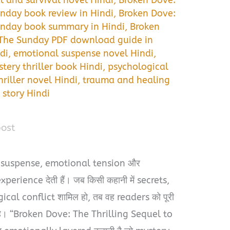
unday book review in Hindi
,
Broken Dove:
Sunday book summary in Hindi
,
Broken
o The Sunday PDF download guide in
di
,
emotional suspense novel Hindi
,
tery thriller book Hindi
,
psychological
riller novel Hindi
,
trauma and healing
 story Hindi
post
को suspense, emotional tension और
rience देती हैं। जब किसी कहानी में secrets,
al conflict शामिल हो, तब वह readers को पूरी
है। “Broken Dove: The Thrilling Sequel to