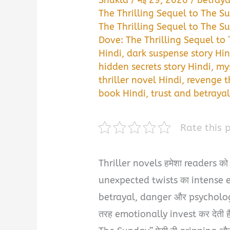
The Thrilling Sequel to The S
The Thrilling Sequel to The 
Dove: The Thrilling Sequel t
Hindi
,
dark suspense story Hin
hidden secrets story Hindi
,
mys
thriller novel Hindi
,
revenge th
book Hindi
,
trust and betrayal
Rate this 
Thriller novels हमेशा readers 
unexpected twists का intense expe
betrayal, danger और psychologic
तरह emotionally invest कर देती 