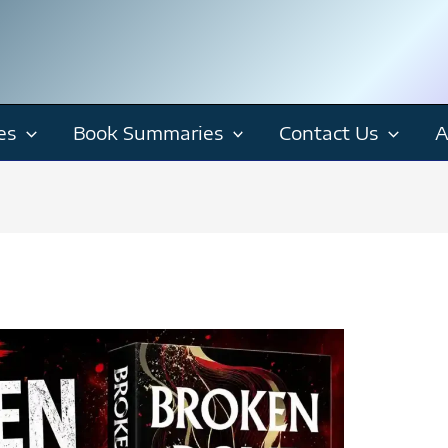
es
Book Summaries
Contact Us
A