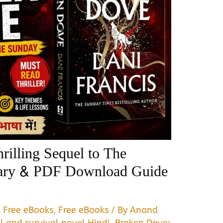
illing Sequel to The
ry & PDF Download Guide
,
Free eBooks
,
Free eBooks
/ By
Anand
l and survival novel Hindi
,
Broken Dove: