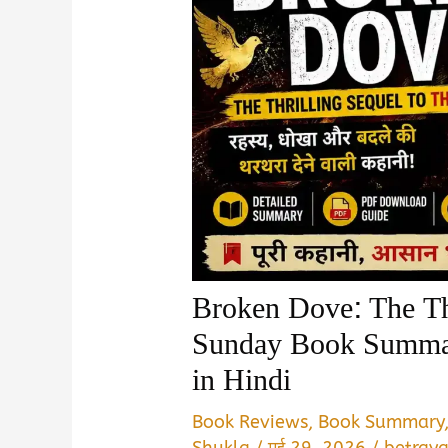
Broken Dove: The Thr
Sunday Book Summa
in Hindi
Book Reviews
,
Book Summary
Shukla
/
मई 29, 2026
/
betraya