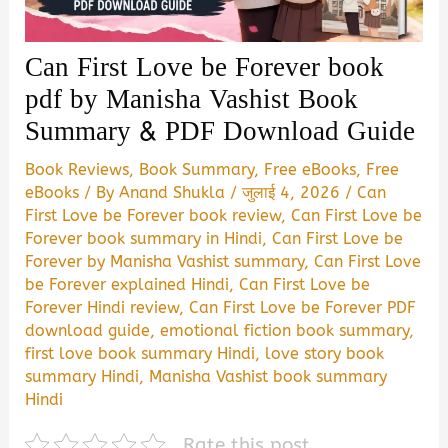
Can First Love be Forever book
pdf by Manisha Vashist Book
Summary & PDF Download Guide
Book Reviews
,
Book Summary
,
Free eBooks
,
Free
eBooks
/ By
Anand Shukla
/
जुलाई 4, 2026
/
Can
First Love be Forever book review
,
Can First Love be
Forever book summary in Hindi
,
Can First Love be
Forever by Manisha Vashist summary
,
Can First Love
be Forever explained Hindi
,
Can First Love be
Forever Hindi review
,
Can First Love be Forever PDF
download guide
,
emotional fiction book summary
,
first love book summary Hindi
,
love story book
summary Hindi
,
Manisha Vashist book summary
Hindi
Rate this post