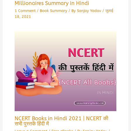
Millionaires Summary in Hindi
1 Comment
/
Book Summary
/ By
Sanjay Yadav
/
जुलाई
18, 2021
NCERT Books in Hindi 2021 | NCERT की
सभी पुस्तकें हिंदी में