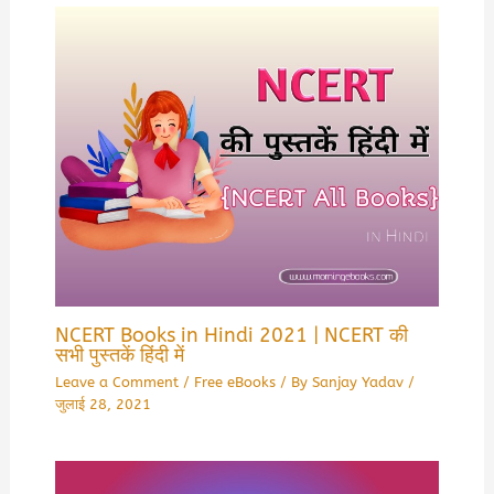
NCERT Books in Hindi 2021 | NCERT की
सभी पुस्तकें हिंदी में
Leave a Comment
/
Free eBooks
/ By
Sanjay Yadav
/
जुलाई 28, 2021