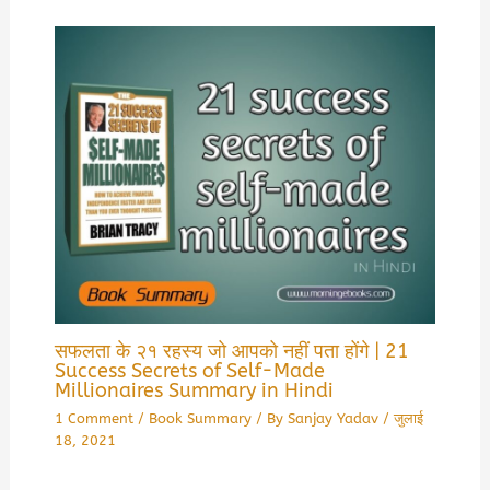
सफलता के २१ रहस्य जो आपको नहीं पता होंगे | 21
Success Secrets of Self-Made
Millionaires Summary in Hindi
1 Comment
/
Book Summary
/ By
Sanjay Yadav
/
जुलाई
18, 2021