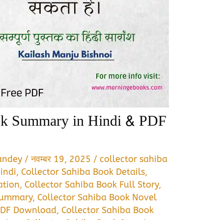
ook Summary in Hindi & PDF
Pandey
/
नवम्बर 19, 2025
/
collector sahiba
indi
,
Collector Sahiba Book Details
,
ation
,
Collector Sahiba Book Full Story
,
 Summary
,
Collector Sahiba Book Novel
 PDF Download
,
Collector Sahiba Book