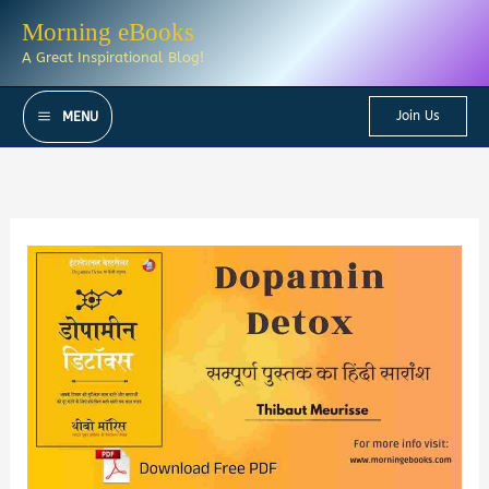
Skip
Morning eBooks
to
A Great Inspirational Blog!
content
Join Us
MENU