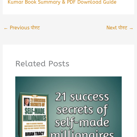
Kumar Book Summary & PDF Download Guide
←
Previous पोस्ट
Next पोस्ट
→
Related Posts