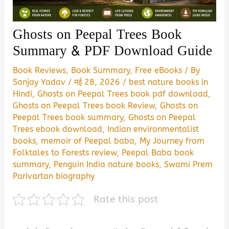
Ghosts on Peepal Trees Book
Summary & PDF Download Guide
Book Reviews
,
Book Summary
,
Free eBooks
/ By
Sanjay Yadav
/
मई 28, 2026
/
best nature books in
Hindi
,
Ghosts on Peepal Trees book pdf download
,
Ghosts on Peepal Trees book Review
,
Ghosts on
Peepal Trees book summary
,
Ghosts on Peepal
Trees ebook download
,
Indian environmentalist
books
,
memoir of Peepal baba
,
My Journey from
Folktales to Forests review
,
Peepal Baba book
summary
,
Penguin India nature books
,
Swami Prem
Parivartan biography
Rate this post