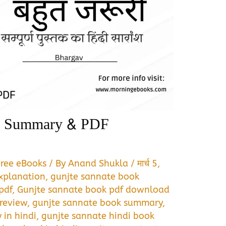
ok Summary & PDF
Free eBooks
/ By
Anand Shukla
/
मार्च 5,
xplanation
,
gunjte sannate book
pdf
,
Gunjte sannate book pdf download
review
,
gunjte sannate book summary
,
in hindi
,
gunjte sannate hindi book