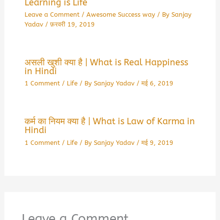
Learning is Life
Leave a Comment
/
Awesome Success way
/ By
Sanjay
Yadav
/
फ़रवरी 19, 2019
असली खुशी क्या है | What is Real Happiness
in Hindi
1 Comment
/
Life
/ By
Sanjay Yadav
/
मई 6, 2019
कर्म का नियम क्या है | What is Law of Karma in
Hindi
1 Comment
/
Life
/ By
Sanjay Yadav
/
मई 9, 2019
Leave a Comment