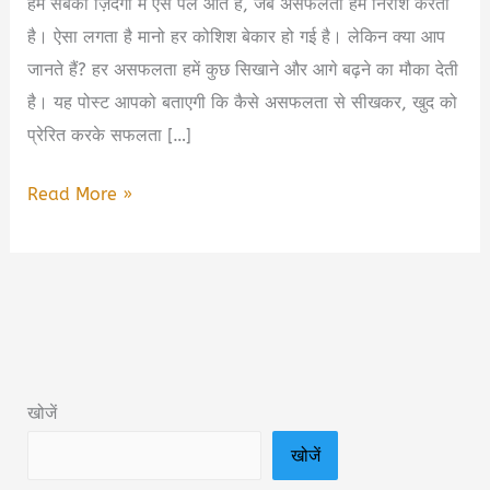
हम सबकी ज़िंदगी में ऐसे पल आते हैं, जब असफलता हमें निराश करती
है। ऐसा लगता है मानो हर कोशिश बेकार हो गई है। लेकिन क्या आप
जानते हैं? हर असफलता हमें कुछ सिखाने और आगे बढ़ने का मौका देती
है। यह पोस्ट आपको बताएगी कि कैसे असफलता से सीखकर, खुद को
प्रेरित करके सफलता […]
जीवन
Read More »
में
असफलता
से
सफलता
तक
का
खोजें
सफर:
खोजें
कैसे
खुद