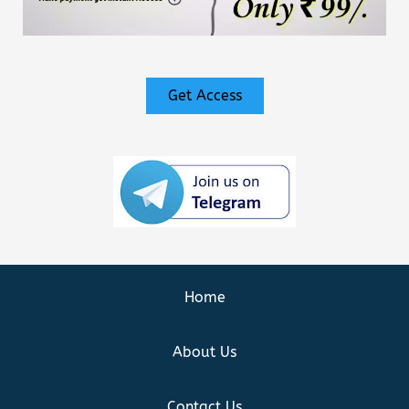
Get Access
Home
About Us
Contact Us