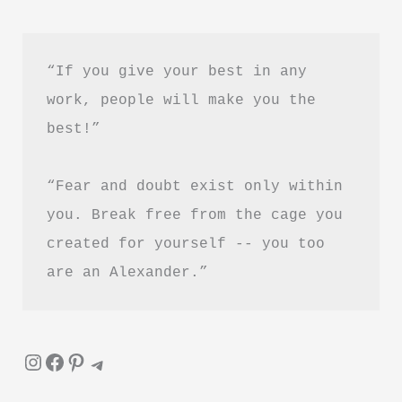
को
प्रेरित
“If you give your best in any 
करें?
work, people will make you the 
best!”
“Fear and doubt exist only within 
you. Break free from the cage you 
created for yourself -- you too 
are an Alexander.”
Instagram
Facebook
Pinterest
Telegram