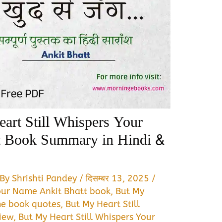
art Still Whispers Your
t Book Summary in Hindi &
 By
Shrishti Pandey
/
दिसम्बर 13, 2025
/
Your Name Ankit Bhatt book
,
But My
me book quotes
,
But My Heart Still
iew
,
But My Heart Still Whispers Your