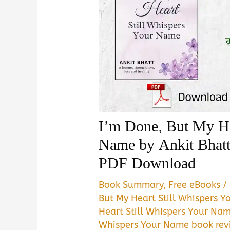
I’m Done, But My He
Name by Ankit Bhat
PDF Download
Book Summary
,
Free eBooks
/
But My Heart Still Whispers 
Heart Still Whispers Your Na
Whispers Your Name book rev