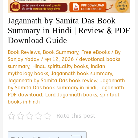
Jagannath by Samita Das Book
Summary in Hindi | Review & PDF
Download Guide
Book Reviews
,
Book Summary
,
Free eBooks
/ By
Sanjay Yadav
/
जून 12, 2026
/
devotional books
summary
,
Hindu spirituality books
,
Indian
mythology books
,
Jagannath book summary
,
Jagannath by Samita Das book review
,
Jagannath
by Samita Das book summary in hindi
,
Jagannath
PDF download
,
Lord Jagannath books
,
spiritual
books in hindi
Rate this post