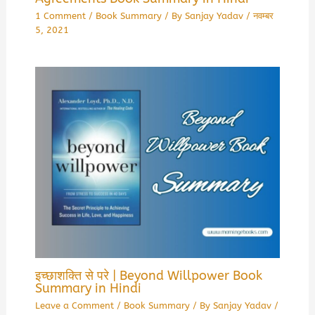
1 Comment
/
Book Summary
/ By
Sanjay Yadav
/
नवम्बर
5, 2021
इच्छाशक्ति से परे | Beyond Willpower Book
Summary in Hindi
Leave a Comment
/
Book Summary
/ By
Sanjay Yadav
/