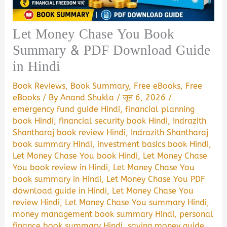
Let Money Chase You Book
Summary & PDF Download Guide
in Hindi
Book Reviews
,
Book Summary
,
Free eBooks
,
Free
eBooks
/ By
Anand Shukla
/
जून 6, 2026
/
emergency fund guide Hindi
,
financial planning
book Hindi
,
financial security book Hindi
,
Indrazith
Shantharaj book review Hindi
,
Indrazith Shantharaj
book summary Hindi
,
investment basics book Hindi
,
Let Money Chase You book Hindi
,
Let Money Chase
You book review in Hindi
,
Let Money Chase You
book summary in Hindi
,
Let Money Chase You PDF
download guide in Hindi
,
Let Money Chase You
review Hindi
,
Let Money Chase You summary Hindi
,
money management book summary Hindi
,
personal
finance book summary Hindi
,
saving money guide