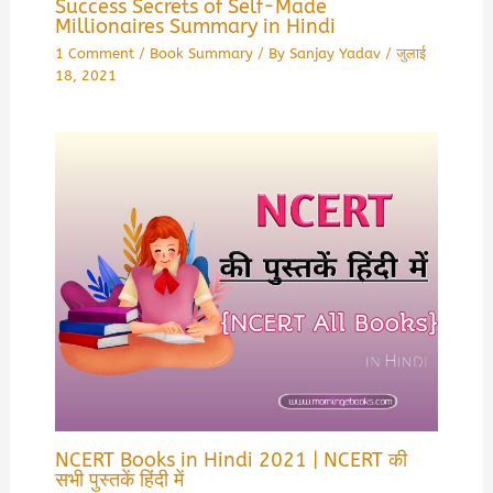
Success Secrets of Self-Made
Millionaires Summary in Hindi
1 Comment
/
Book Summary
/ By
Sanjay Yadav
/
जुलाई
18, 2021
NCERT Books in Hindi 2021 | NCERT की
सभी पुस्तकें हिंदी में