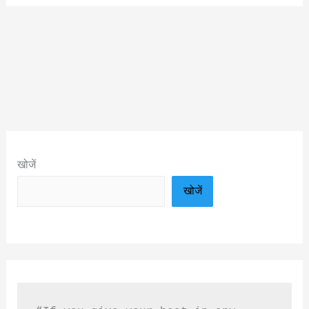
खोजें
खोजें