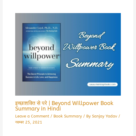
इच्छाशक्ति से परे | Beyond Willpower Book
Summary in Hindi
Leave a Comment
/
Book Summary
/ By
Sanjay Yadav
/
नवम्बर 25, 2021