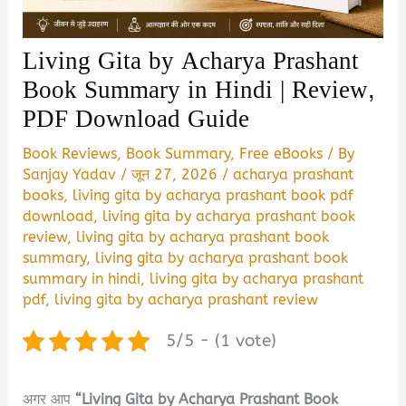
Living Gita by Acharya Prashant
Book Summary in Hindi | Review,
PDF Download Guide
Book Reviews
,
Book Summary
,
Free eBooks
/ By
Sanjay Yadav
/
जून 27, 2026
/
acharya prashant
books
,
living gita by acharya prashant book pdf
download
,
living gita by acharya prashant book
review
,
living gita by acharya prashant book
summary
,
living gita by acharya prashant book
summary in hindi
,
living gita by acharya prashant
pdf
,
living gita by acharya prashant review
5/5 - (1 vote)
अगर आप
“Living Gita by Acharya Prashant Book