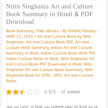
Nitin Singhania Art and Culture
Book Summary in Hindi & PDF
Download
Book Summary
,
Free eBooks
/ By
Shrishti Pandey
/
नवम्बर 13, 2025
/
Art and Culture Book by Nitin
Singhania
,
Art and Culture Book PDF
,
Art and
Culture Hindi Summary
,
Indian Art and Culture
Summary in Hindi
,
Indian Culture Book Hindi PDF
,
Indian Culture Notes in Hindi
,
Nitin Singhania Art
and Culture Book PDF Download in Hindi
,
Nitin
Singhania Art and Culture Book Summary
,
Nitin
Singhania Book for UPSC
,
UPSC Art and Culture
Notes
2.5/5 - (2 votes)
अगर आप UPSC या किसी अन्य प्रतियोगी परीक्षा की तैयारी कर रहे