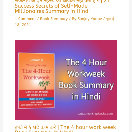
सफलता के २१ रहस्य जो आपको नहीं पता होंगे | 21
Success Secrets of Self-Made
Millionaires Summary in Hindi
1 Comment
/
Book Summary
/ By
Sanjay Yadav
/
जुलाई
18, 2021
हफ्ते में 4 घंटे काम करें | The 4 hour work week