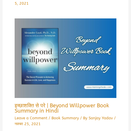
5, 2021
इच्छाशक्ति से परे | Beyond Willpower Book
Summary in Hindi
Leave a Comment
/
Book Summary
/ By
Sanjay Yadav
/
नवम्बर 25, 2021