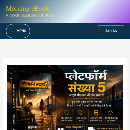
Skip
Morning eBooks
to
A Great Inspirational Blog!
content
Join Us
MENU