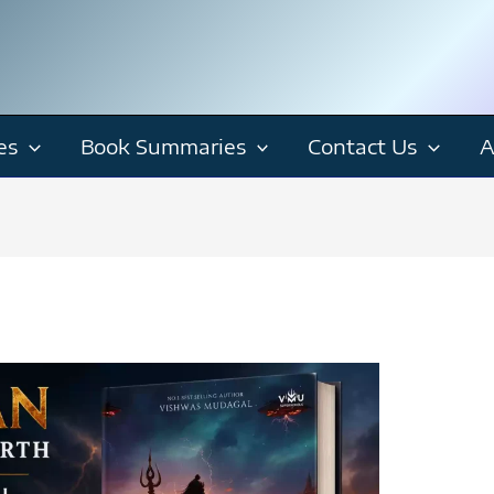
es
Book Summaries
Contact Us
A