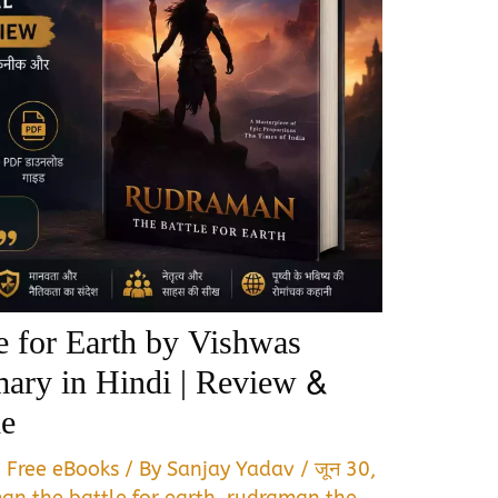
e for Earth by Vishwas
ry in Hindi | Review &
e
,
Free eBooks
/ By
Sanjay Yadav
/
जून 30,