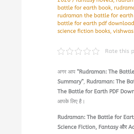
2026
/
fantasy novels
,
rudram
battle for earth book
,
rudrama
rudraman the battle for eart
battle for earth pdf downloa
science fiction books
,
vishwa
Rate this 
अगर आप
“Rudraman: The Battl
Summary”
,
Rudraman: The Bat
The Battle for Earth PDF Dow
आपके लिए है।
Rudraman: The Battle for Ear
Science Fiction, Fantasy और A