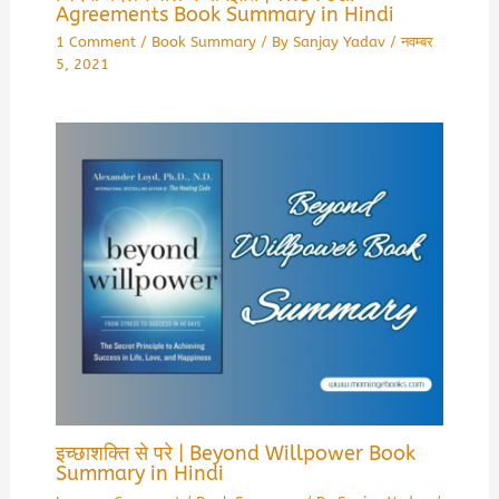
Agreements Book Summary in Hindi
1 Comment
/
Book Summary
/ By
Sanjay Yadav
/
नवम्बर
5, 2021
इच्छाशक्ति से परे | Beyond Willpower Book
Summary in Hindi