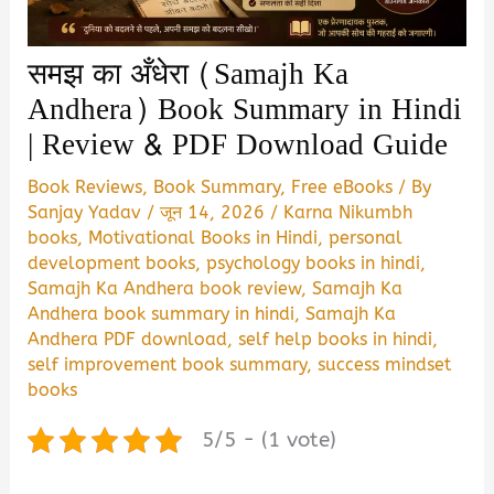
समझ का अँधेरा (Samajh Ka
Andhera) Book Summary in Hindi
| Review & PDF Download Guide
Book Reviews
,
Book Summary
,
Free eBooks
/ By
Sanjay Yadav
/
जून 14, 2026
/
Karna Nikumbh
books
,
Motivational Books in Hindi
,
personal
development books
,
psychology books in hindi
,
Samajh Ka Andhera book review
,
Samajh Ka
Andhera book summary in hindi
,
Samajh Ka
Andhera PDF download
,
self help books in hindi
,
self improvement book summary
,
success mindset
books
5/5 - (1 vote)